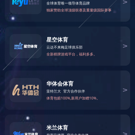
电力工程业绩
水利工程业绩
开云网页版登录入口-开云online(中国) 业绩
业绩展示
新闻中心

新闻中心
公司新闻
业内动态
联系我们

联系我们
联系方式
客户留言