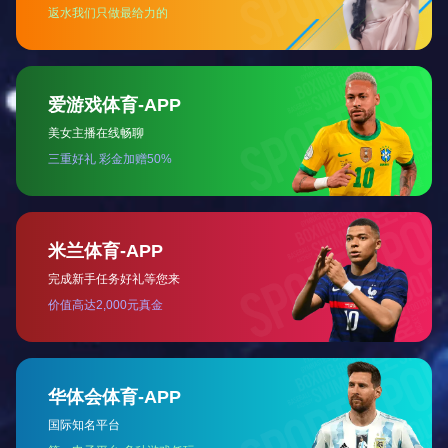
开云网页版登录入口-开云
online(中国) 业绩
分类：
企业业绩
发布时间：
2022-04-26 12:06:54
访问量：
0
概要:
概要:
详情
工
专
合同造价
序
程
签订
业
工程名称
建设单位
号
地
日期
规
(万元)
址
模
开云网页版登
宁
2024
总
宁德市蕉城区
年3
1
录入口-开云
德
5883.3423
承
金涵卫生院