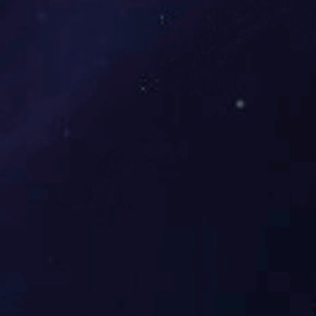
目-1号厂房
定
区
莆田市教师进
莆
2021
总
莆田市教师进
修学院(附属小
年8
6
田
3864.6274
承
修学院
学教学综合楼
月
市
包
D)
智慧谷科技创
山
2021
总
智慧谷科技创
年3
7
新园（济宁）
东
28000
承
新园项目
月
有限公司
省
包
福建林业职业
技术学院天麟
南
2020
总
福建林业职业
年11
8
校区学生公寓
平
4168.4908
承
技术学院
月
5#楼及附属挡
市
包
墙工程
上杭县城发房
上
2020
总
年2
9
城发首院
地产开发 有限
杭
6579.0263
承
月
公司
县
包
德化县公路养
泉
总
2020
护中心与应急
德化县交通运
年2
州
承
10
1240.3713
救援抢险基地
输局
月
市
包