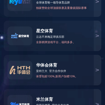
电力工程业绩
水利工程业绩
开云网页版登录入口-开云online(中国) 业绩
业绩展示
新闻中心

新闻中心
公司新闻
业内动态
联系我们

联系我们
联系方式
客户留言