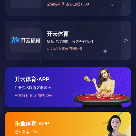
市政工程业绩
公路工程业绩
电力工程业绩
水利工程业
绩
开云网页版登录入口-开云online(中国) 业绩
业绩展示
新闻中心

公司新闻
业内动态
联系我们

联系方式
客户留言
市政工程业绩
公路工程业绩
水利工程业绩
电力工程业绩
开云网页版登录入口-开云online(中国) 业绩
当前位置：
首页
/
SEO详情
/
开云网页版登录入口-开云online(中国) 业绩