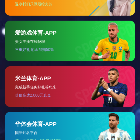
2023年6月30日，我司积极参与大厦物业公司主办的“党
章传诵、党徽闪光、党旗飘扬”迎七一晚会。
我司选送的：大合唱《大中国》、小提琴《我和我的祖
国》、葫芦丝《龙的传人》获得好评。
品沪悟浙 游人间仙境
发布时间
: 2023
-
02-28
我司承建的城发·福郡智能化项目喜获“闽江杯”优质专业
工程
发布时间
: 2023
-
02-16
我司在2022年度水利建设市场主体信用评价公告等级为
施工类AAA级
发布时间
: 2023
-
02-16
建筑工程安全注意事项
发布时间
: 2020
-
06-16
建筑行业作为危险系数比较高的行业，施工时一定要