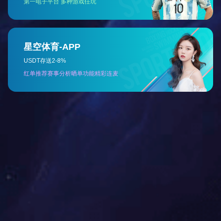
严格注意做好各项安全措施，尤其是一些比较危险的工
作比如高空作业等，都需要格外小心，谨慎走好每一
步。那么，具体的来说，建筑工程安全注意事项有哪
些？下面法律快车小编为大家详细介绍一下，希望对大
家有所帮助。 一、建筑工程安全注意事项 1、 进入施工
现场应遵守乙方安全管理规定； 2、 进入施工现场，必
须正确佩戴安全帽（系好下颌带，安全帽完好），不穿
宽大服装、拖鞋等不安全装束； 3、不进入吊装区域、
垂直作业下方等危险区域，防止物体打击； 4、 注意过
往车辆，防止车辆伤害； 5、 远离各种机械设备、电气
线路，防止机械、电气伤害； 6、 进入基坑、屋面等临
边处、各种洞口处，要精力集中，防止高处坠落； 7、
注意铁钉、钢筋等地面环境状况，防止扎、碰、挂及摔
倒等其他伤害。 8、 施工现场的脚手架、防护设施、安
全标志、警告牌、脚手架连接铅丝或连接件不得擅自拆
除，需要拆除必须经过加固后经施工负责人同意。 9、
不准坐在脚手架防护栏杆上休息和在脚手架上睡觉。不
准在现场追逐打闹。
建筑工程常用工具