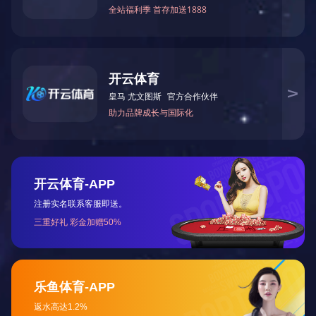
市政工程业绩
公路工程业绩
电力工程业绩
水利工程业
绩
开云网页版登录入口-开云online(中国) 业绩
业绩展示
新闻中心

公司新闻
业内动态
联系我们

联系方式
客户留言
公司新闻
业内动态
当前位置：
首页
/
新闻中心
迎“七一”党章传诵 党徽闪光 党旗飘扬
发布时间
: 2023
-
07-06