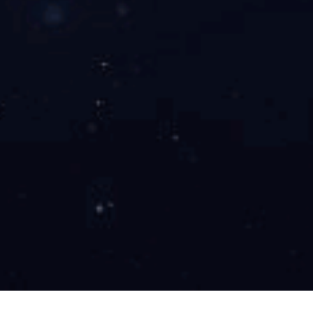
描述：
*
留言内容：
姓名：
性别：
男
女
手机：
电话：
传真：
邮箱：
地址：
邮编：
*
验证码：