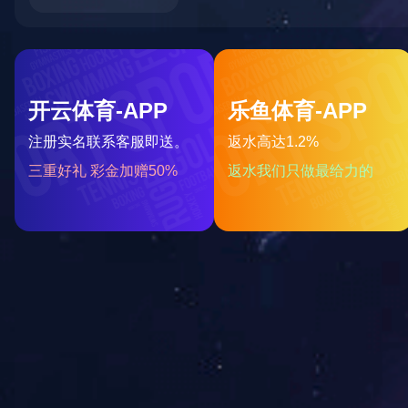
首页
公司简介
荣誉资质
企业资质
企业专利
企业荣誉
企业业绩
市政工程业绩
公路工程业绩
电力工程业绩
水利工程业绩
业绩展示
新闻中心
公司新闻
业内动态
联系我们
联系方式
客户留言

首页
公司简介
荣誉资质

企业资质
企业专利
企业荣誉
企业业绩

市政工程业绩
公路工程业绩
电力工程业绩
水利工程业绩