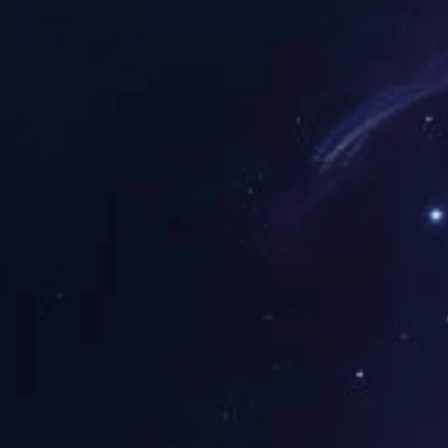
业绩展示
新闻中心

公司新闻
业内动态
联系我们

联系方式
客户留言

市政工程
公路工程
开云网页版登录入口-开云online(中国)
当前位置：
首页
/
荣誉资质
/
企业荣誉