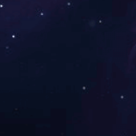
0597-2336139
382955834@qq.com
WEBSITE QR CODE
网站二维码
扫一扫进入网站
微信公众号
扫一扫关注微信公众号
ONLINE MESSAGE
联系方式
留言应用名称：
客户留言