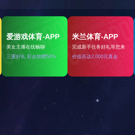
开云网页版登录入口-开云online(中国) 业绩
开云网页版登录入口-开云online(中国) 业绩