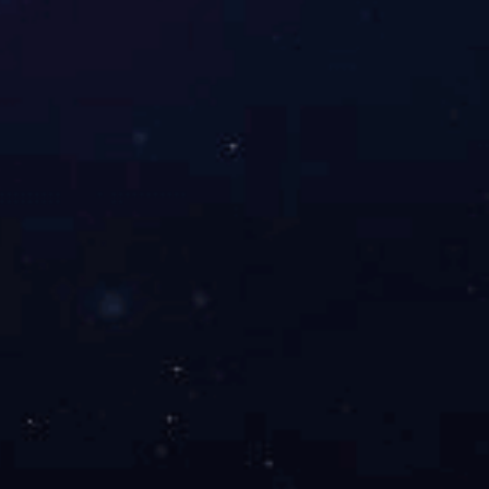
留言应用名称：
客户留言
描述：
*
留言内容：
姓名：
性别：
男
女
手机：
电话：
传真：
邮箱：
地址：
邮编：