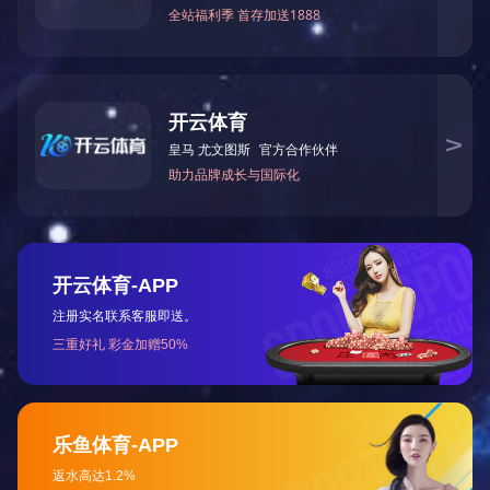
市政工程业绩
公路工程业绩
电力工程业绩
水利工程业
绩
开云网页版登录入口-开云online(中国) 业绩
业绩展示
新闻中心

公司新闻
业内动态
联系我们

联系方式
客户留言

市政工程
公路工程
开云网页版登录入口-开云online(中国)
当前位置：
首页
/
荣誉资质